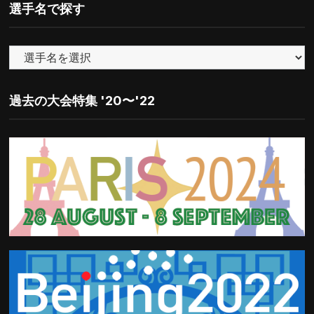
ゴ
選手名で探す
リ
ー
で
探
す
過去の大会特集 '20〜'22