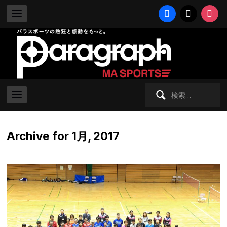
facebook
x
instag
検
索:
Archive for 1月, 2017