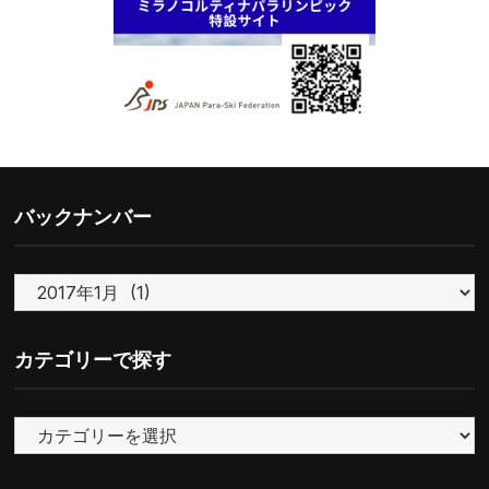
バックナンバー
バ
ッ
ク
カテゴリーで探す
ナ
ン
カ
バ
テ
ー