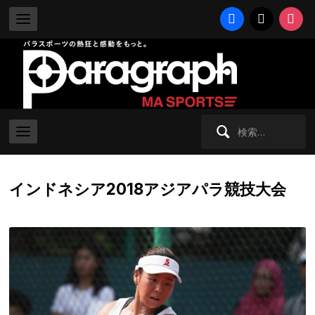
facebook
x
instag
検
索:
インドネシア2018アジアパラ競技大会