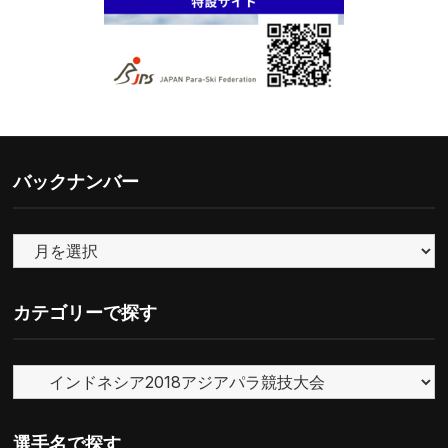
バックナンバー
バ
ッ
ク
カテゴリーで探す
ナ
ン
カ
バ
テ
ー
ゴ
選手名で探す