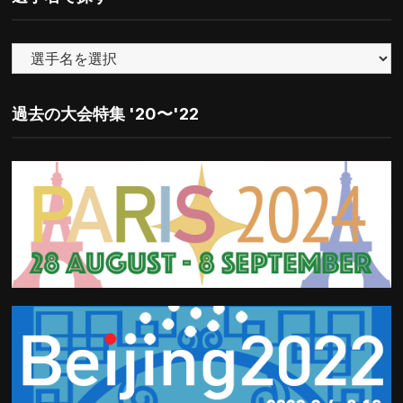
リ
ー
で
探
す
過去の大会特集 '20〜'22