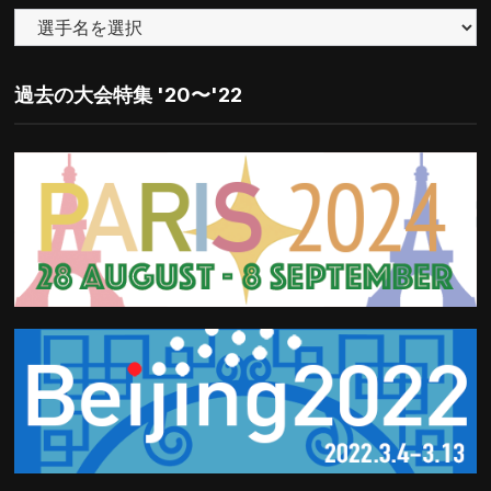
で
探
す
過去の大会特集 '20〜'22