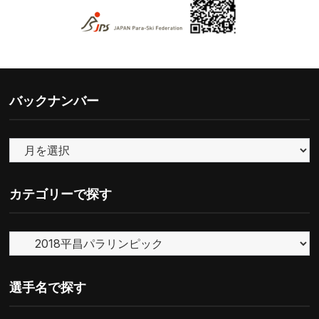
バックナンバー
バ
ッ
ク
カテゴリーで探す
ナ
ン
カ
バ
テ
ー
ゴ
選手名で探す
リ
ー