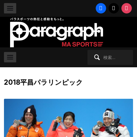
facebook
x
instag
検
索:
2018平昌パラリンピック