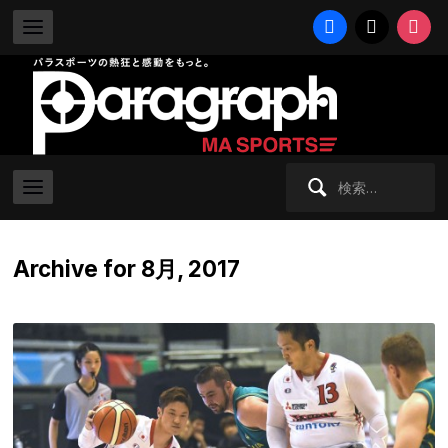
facebook
x
instag
検
索:
Archive for 8月, 2017