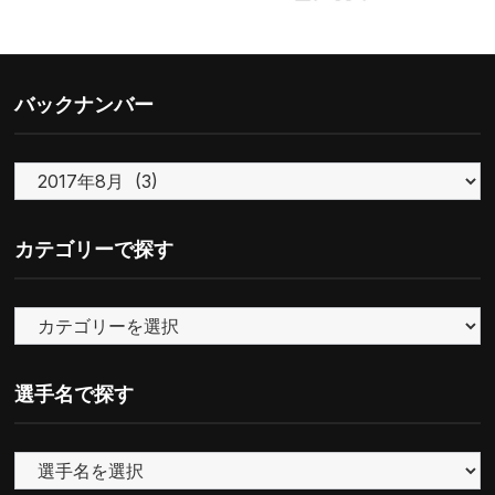
バックナンバー
バ
ッ
ク
カテゴリーで探す
ナ
ン
カ
バ
テ
ー
ゴ
選手名で探す
リ
ー
で