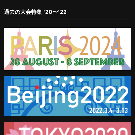
探
す
過去の大会特集 '20〜'22