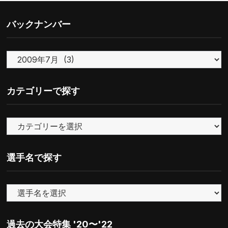
バックナンバー
バ
ッ
ク
カテゴリーで探す
ナ
ン
カ
バ
テ
ー
ゴ
選手名で探す
リ
ー
で
探
す
過去の大会特集 '20〜'22