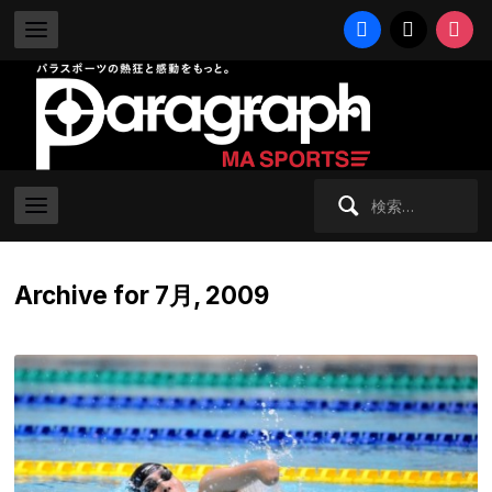
facebook
x
instag
検
索:
Archive for 7月, 2009