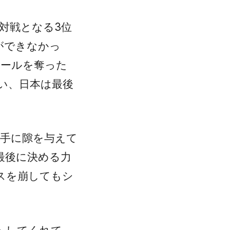
対戦となる3位
ができなかっ
ボールを奪った
い、日本は最後
相手に隙を与えて
最後に決める力
スを崩してもシ