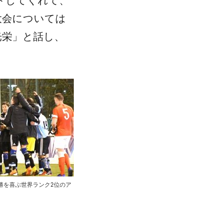
トしてくれて、
大会については
光栄」と話し、
勝を喜ぶ世界ランク2位のア