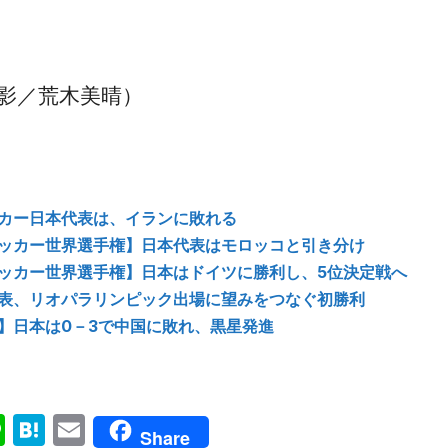
影／荒木美晴）
カー日本代表は、イランに敗れる
ッカー世界選手権】日本代表はモロッコと引き分け
ッカー世界選手権】日本はドイツに勝利し、5位決定戦へ
表、リオパラリンピック出場に望みをつなぐ初勝利
】日本は0－3で中国に敗れ、黒星発進
ok
senger
Line
Hatena
Email
Share