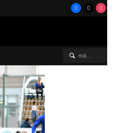
facebook
x
instagram
ず……3位
検
索: