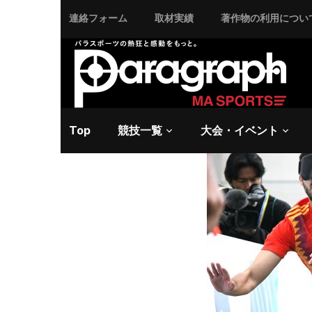
連絡フォーム
取材実績
著作物の利用につい
2019/3/24 日曜日 -
ブ
【WGP
決定戦で
Top
競技一覧
大会・イベント