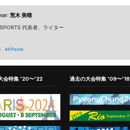
hor:
荒木 美晴
 SPORTS 代表者、ライター
:
All Posts
会特集 '20〜'22
過去の大会特集 '09〜'18