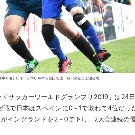
選手と激しいボール争いをする黒田智成＝品川区立天王洲公園
インドサッカーワールドグランプリ2019」は24
定戦で日本はスペインに0－1で敗れて4位だっ
がイングランドを2－0で下し、2大会連続の