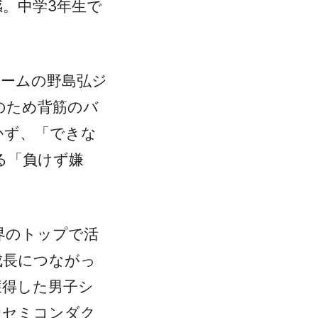
。中学3年生で
チームの野島弘ジ
のため背筋のバ
かず、「できな
る「負けず嫌
界のトップで活
成長につながっ
獲得した男子シ
通セミコンダク