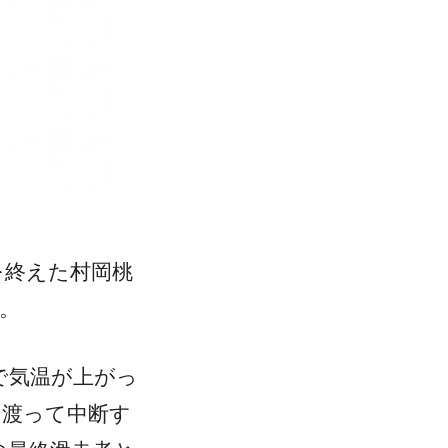
）
を終えた村岡桃
。
で気温が上がっ
に渡って中断す