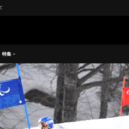
て
ペンスキー
,
ソチパラリンピック
,
冬季競技
る１７歳、失敗を糧に次こそ
初挑戦の村岡桃佳
特集