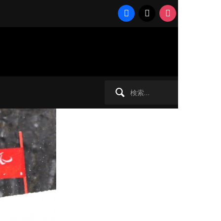
facebook
x
instagram
 パラリ
検
索: