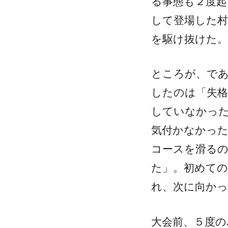
る事態も２度
して登場した
を駆け抜けた。
ところが、で
したのは「失格
していなかっ
気付かなかった
コースを滑る
た」。初めて
れ、次に向かっ
大会前、５度の