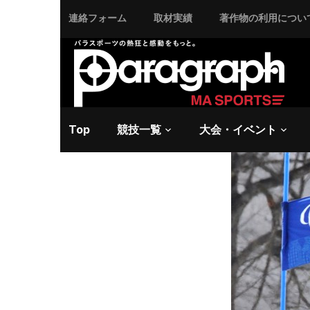
連絡フォーム
取材実績
著作物の利用につい
2014/3/11 火曜日 -
アル
急成長す
ンピック
Top
競技一覧
大会・イベント