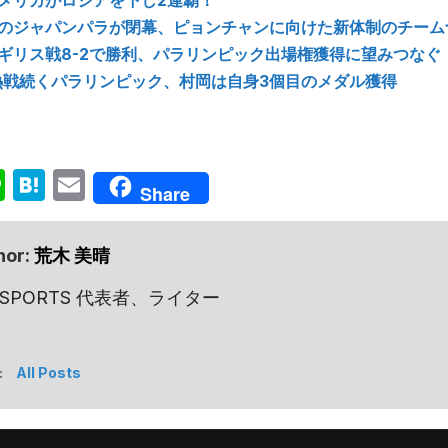
メリカがロシアを下し2連覇！
のジャパンパラが閉幕、ピョンチャンに向けた新体制のチーム
ギリス戦8-2で勝利、パラリンピック出場権獲得に望みつなぐ
】熱戦続くパラリンピック、村岡は自身3個目のメダル獲得
ok
senger
Line
Hatena
Email
Share
hor:
荒木 美晴
 SPORTS 代表者、ライター
:
All Posts