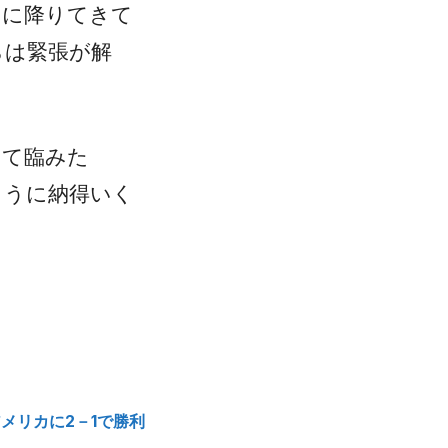
スに降りてきて
らは緊張が解
して臨みた
ように納得いく
メリカに2－1で勝利