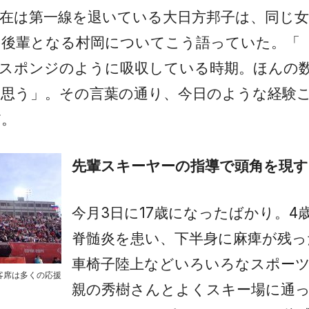
在は第一線を退いている大日方邦子は、同じ
の後輩となる村岡についてこう語っていた。「
今スポンジのように吸収している時期。ほんの
思う」。その言葉の通り、今日のような経験
だ。
先輩スキーヤーの指導で頭角を現す
今月3日に17歳になったばかり。4
脊髄炎を患い、下半身に麻痺が残っ
車椅子陸上などいろいろなスポー
客席は多くの応援
親の秀樹さんとよくスキー場に通