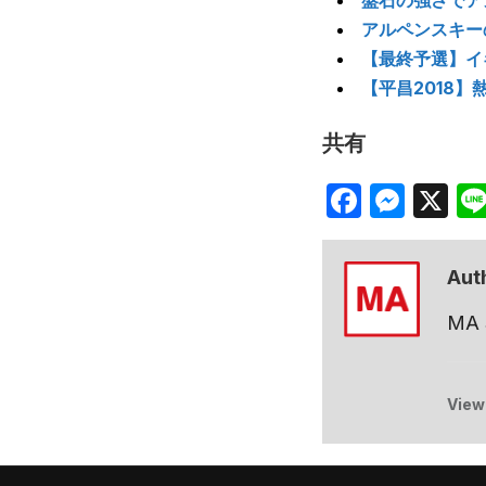
盤石の強さでア
アルペンスキー
【最終予選】イ
【平昌2018
共有
Facebo
Mes
X
Aut
MA
View