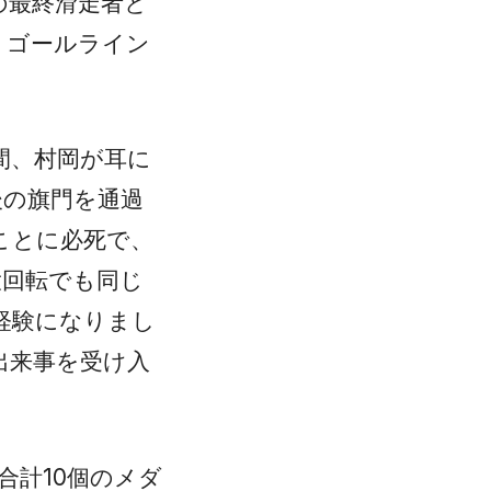
の最終滑走者と
、ゴールライン
間、村岡が耳に
後の旗門を通過
ことに必死で、
大回転でも同じ
経験になりまし
出来事を受け入
合計10個のメダ