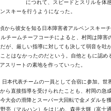
につれて、スピードとスリルを体感
ペンスキーを行うようになった。
頃から彼女を知る日本障害者アルペンスキー
ナルチームチーフコーチによると、村岡は障害
。だが、厳しい指導に対しても決して弱音を吐
たことはなかったのだという。自他ともに認め
、アスリートの素地を作っていった。
、日本代表チームの一員として合宿に参加。世
ちから直接指導を受けられたことも、村岡の急
今大会の滑降とスーパー大回転で金メダルを
狩野亮（マルハン）をはじめ、森井大輝（富士