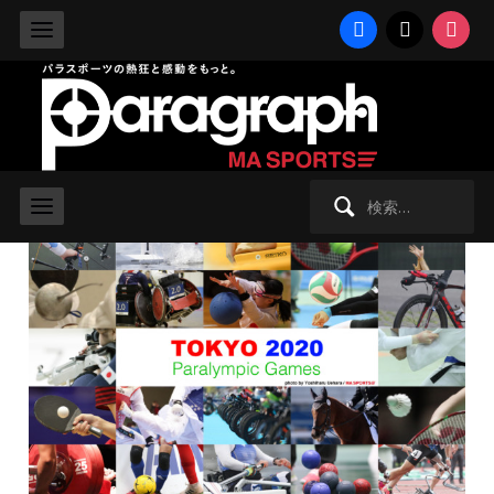
facebook
x
instag
2021/8/31 火曜日 -
NEWS
,
東京2020パラリンピック
,
水泳
【東京2020】鈴木孝幸200m自由形
で銀、富田宇宙200m個人メドレーで
銅
検
索: