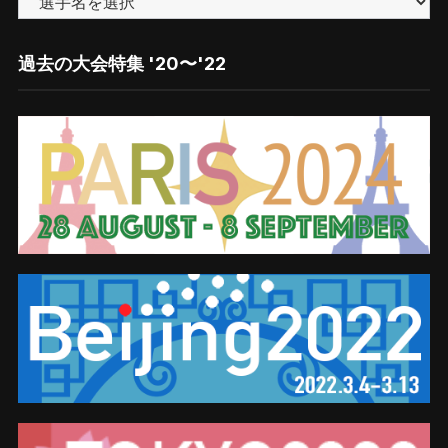
で
探
す
過去の大会特集 '20〜'22