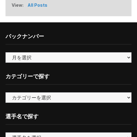
View:
All Posts
バックナンバー
バ
ッ
ク
カテゴリーで探す
ナ
ン
カ
バ
テ
ー
ゴ
選手名で探す
リ
ー