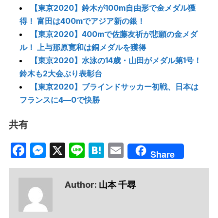
【東京2020】鈴木が100m自由形で金メダル獲
得！ 富田は400mでアジア新の銀！
【東京2020】400mで佐藤友祈が悲願の金メダ
ル！ 上与那原寛和は銅メダルを獲得
【東京2020】水泳の14歳・山田がメダル第1号！
鈴木も2大会ぶり表彰台
【東京2020】ブラインドサッカー初戦、日本は
フランスに4―0で快勝
共有
Facebook
Messenger
X
Line
Hatena
Email
Share
Author:
山本 千尋