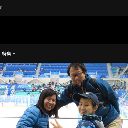
て
18平昌パラリンピック
,
パラアイスホッケー
018】未来につなごう、パ
灯
特集