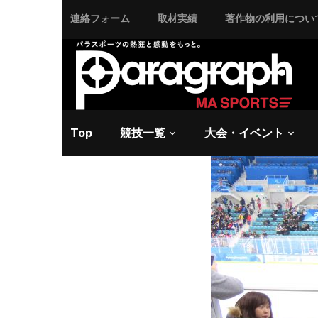
連絡フォーム
取材実績
著作物の利用につい
2018/3/11 日曜日 -
20
【平昌2
ッケーの
Top
競技一覧
大会・イベント