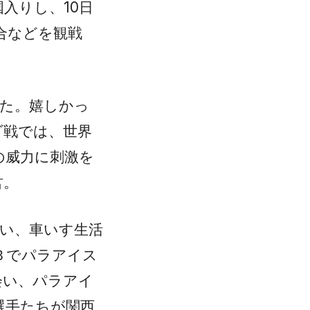
入りし、10日
合などを観戦
れた。嬉しかっ
ダ戦では、世界
の威力に刺激を
君。
遭い、車いす生活
Ｂでパラアイス
会い、パラアイ
選手たちが関西