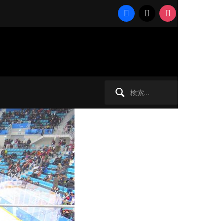
facebook
x
instagram
ラアイスホ
検
索: