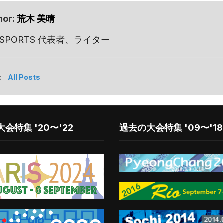
hor:
荒木 美晴
 SPORTS 代表者、ライター
:
All Posts
会特集 '20〜'22
過去の大会特集 '09〜'18