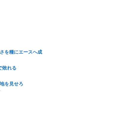
悔しさを糧にエースへ成
で敗れる
意地を見せろ
す