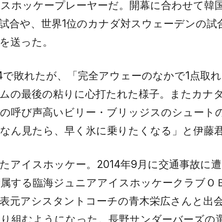
スホッケープレーヤーだ。開幕に合わせて韓国
試合や、世界1位のカナダ対スウェーデンの試
を送った。
‐4で敗れたが、「完全アウェーのなかで1点取
ムの最後の粘りに心打たれた様子。またカナ
ドの呼び声高いビリー・ブリッジスのシュート
なん見たら、早く氷に乗りたくなる」と伊藤
たアイスホッケー。2014年9月に交通事故に
所属する臨海ジュニアアイスホッケークラブＯ
代表元アシスタントコーチの青木栄広さんと出
取り組むようになった。長野サンダーバーズの