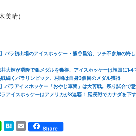
木美晴）
s eye】パラ初出場のアイスホッケー・熊谷昌治、ソチ不参加の
】森井大輝が滑降で銀メダルを獲得、アイスホッケーは韓国に1‐4
】熱戦続くパラリンピック、村岡は自身3個目のメダル獲得
s eye】パラアイスホッケー「おやじ軍団」は大苦戦。残り試合で
】パラアイスホッケーはアメリカが3連覇！ 延長戦でカナダを下
ok
senger
Line
Hatena
Email
Share