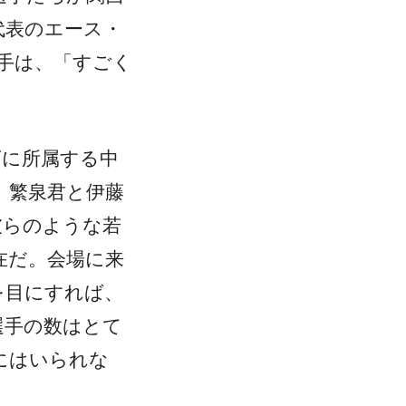
代表のエース・
手は、「すごく
ズに所属する中
。繁泉君と伊藤
彼らのような若
在だ。会場に来
を目にすれば、
選手の数はとて
にはいられな