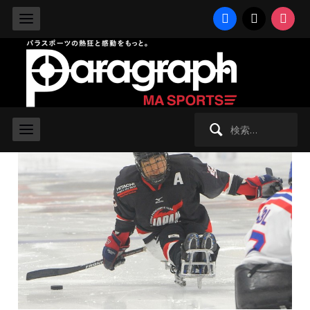
facebook
x
instag
2015/5/3 日曜日 -
アイススレッジホッケー世界選手権2015
,
パラ
アイスホッケー
5戦全敗で最下位の日本に世界の壁、
課題は山積み
検
索: