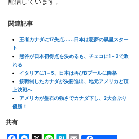
配信しています。
関連記事
王者カナダに17失点……日本は悪夢の黒星スター
ト
熊谷が日本初得点を決めるも、チェコに1－2で敗
れる
イタリアに1－5、日本は再びBプールに降格
接戦制したカナダが決勝進出、地元アメリカと頂
上決戦へ
アメリカが盤石の強さでカナダ下し、2大会ぶり
優勝！
共有
Facebook
Messenger
X
Line
Hatena
Email