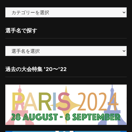
ン
カ
バ
テ
ー
ゴ
選手名で探す
リ
ー
で
探
す
過去の大会特集 '20〜'22