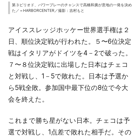
第３ピリオド、パワープレーのチャンスで高橋和廣が意地の一発を決め
た／＝HARBORCENTER／撮影：吉村もと
アイススレッジホッケー世界選手権は２
日、順位決定戦が行われた。５〜6位決定
戦はイタリアがドイツを4－2で破った。
７〜８位決定戦に出場した日本はチェコ
と対戦し、1－5で敗れた。日本は予選か
ら5戦全敗。参加国中最下位の8位で今大
会を終えた。
これまで勝ち星がない日本。チェコは予
選で対戦し、1点差で敗れた相手だ。その