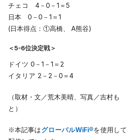
チェコ 4－0－1＝5
日本 0－0－1＝1
(日本得点：①高橋、 A熊谷)
＜5-6位決定戦＞
ドイツ 0－1－1＝2
イタリア 2－2－0＝4
（取材・文／荒木美晴、写真／吉村も
と）
※本記事は
グローバルWiFi®
を使用して