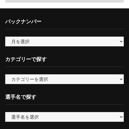
バックナンバー
バ
ッ
ク
カテゴリーで探す
ナ
ン
カ
バ
テ
ー
ゴ
選手名で探す
リ
ー
で
探