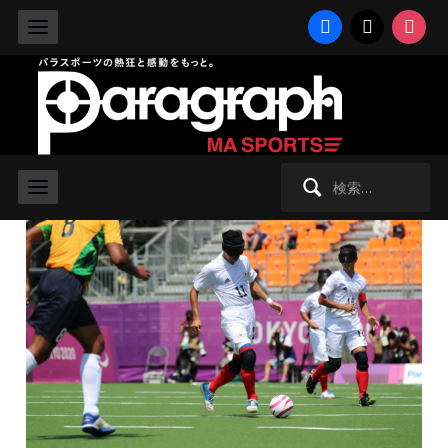
facebook
x
instag
2021/8/31 火曜日 -
2020東京パラリンピック
,
その他
,
ブラインド
サッカー
【東京2020】サッカー大国の王者・
ブラジルに完敗し、予選は１勝1敗に
検
索: