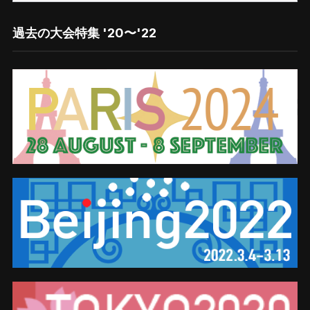
探
す
過去の大会特集 '20〜'22