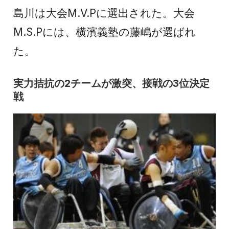
島川は大会M.V.Pに選出された。大会
M.S.Pには、横濱義塾の藤嶋が選ばれ
た。
実力拮抗の2チームが激突、接戦の3位決定
戦