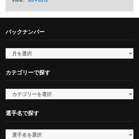
View:
All Posts
バックナンバー
バ
ッ
ク
カテゴリーで探す
ナ
ン
カ
バ
テ
ー
ゴ
選手名で探す
リ
ー
で