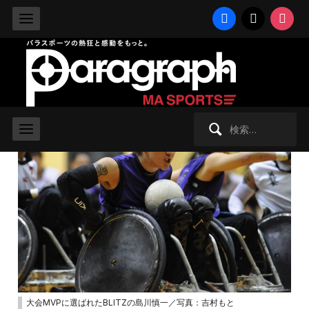
facebook
x
instag
2008/12/24 水曜日 -
ウィルチェアーラグビー
日本選手権でBLITZが優勝、大会4連
覇を達成
検
索:
大会MVPに選ばれたBLITZの島川慎一／写真：吉村もと