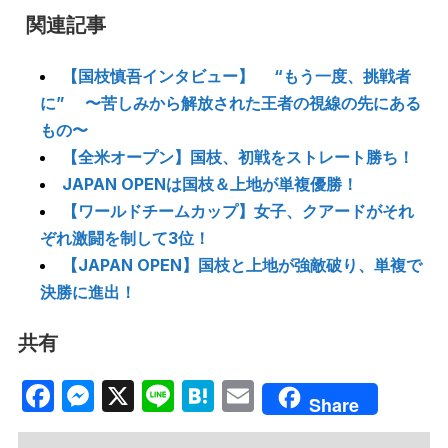
関連記事
【国枝慎吾インタビュー】 “もう一度、挑戦者
に” 〜苦しみから解放された王者の視線の先にある
もの〜
【全米オープン】国枝、初戦をストレート勝ち！
JAPAN OPENは国枝＆上地が単複優勝！
【ワールドチームカップ】女子、クアードがそれ
ぞれ激闘を制して3位！
【JAPAN OPEN】国枝と上地が強敵破り、単複で
決勝に進出！
共有
Facebook
Messenger
X
Line
Hatena
Email
Share