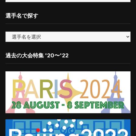
テ
ー
ゴ
選手名で探す
リ
ー
で
探
す
過去の大会特集 '20〜'22