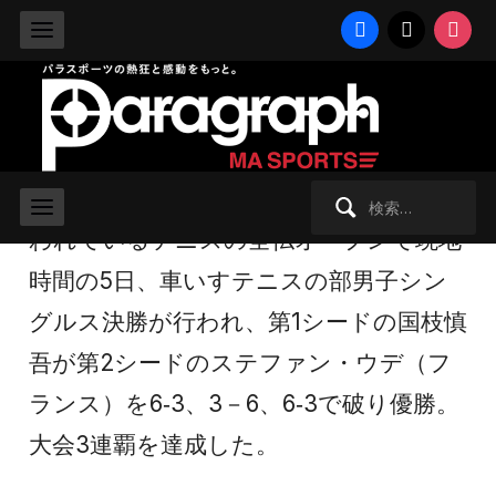
facebook
x
instag
2009/6/7 日曜日 -
車いすテニス
全仏オープン、国枝慎吾が3連覇達
成！
検
フランス・パリのローランギャロスで行
索:
われているテニスの全仏オープンで現地
時間の5日、車いすテニスの部男子シン
グルス決勝が行われ、第1シードの国枝慎
吾が第2シードのステファン・ウデ（フ
ランス）を6‐3、3－6、6‐3で破り優勝。
大会3連覇を達成した。