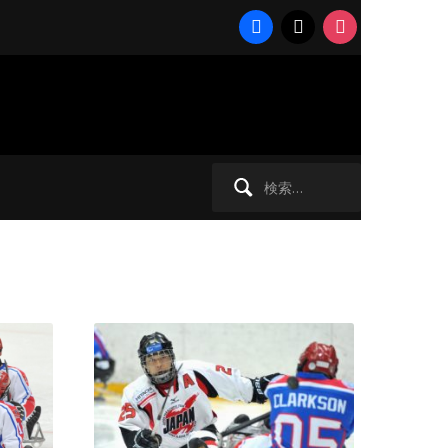
facebook
x
instagram
検
索: