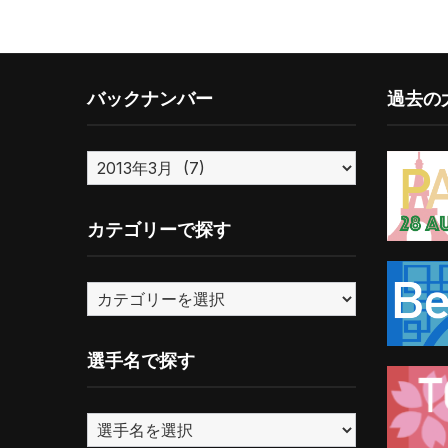
バックナンバー
過去の大
バ
ッ
ク
カテゴリーで探す
ナ
ン
カ
バ
テ
ー
ゴ
選手名で探す
リ
ー
で