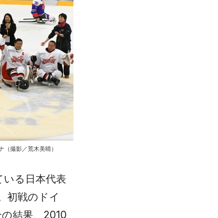
ナ（撮影／荒木美晴）
ている日本代表
。初戦のドイ
の結果、2010