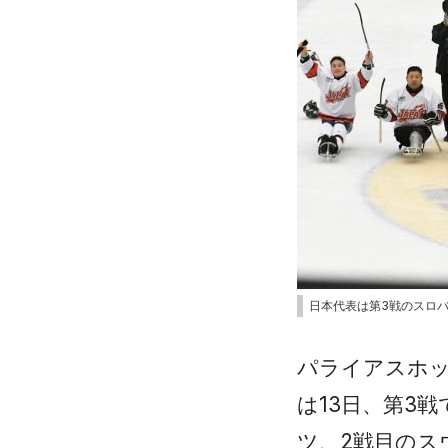
日本代表は第3戦のスロ
パライアスホ
は13日、第3
ツ、2戦目のス