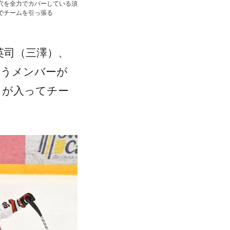
穴を全力でカバーしている須
でチームを引っ張る
英司（三澤）、
いうメンバーが
）が入ってチー