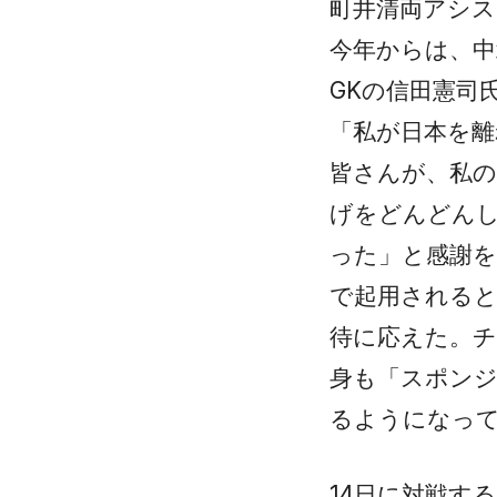
町井清両アシ
今年からは、中
GKの信田憲司
「私が日本を
皆さんが、私
げをどんどん
った」と感謝を
で起用される
待に応えた。
身も「スポン
るようになっ
14日に対戦す