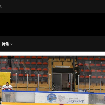
て
ラアイスホッケー平昌パラリンピック最終予選
選】復活日本、掴んだ平昌
会ぶり出場に中北監督も涙
た」
特集