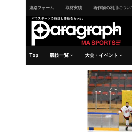
連絡フォーム
取材実績
著作物の利用につい
2017/10/14 土曜日 -
パ
【最終予
符。2大
ムになっ
Top
競技一覧
大会・イベント