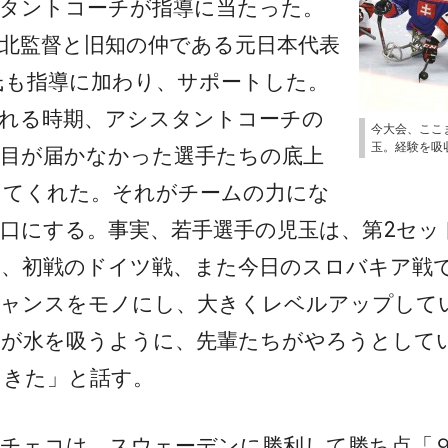
スタントコーチが指導に当たった。
北監督と旧知の仲である元日本代表
氏も指導に加わり、サポートした。
離れる時期、アシスタントコーチの
今大会、ここ
玉。経験を吸
の目が届かなかった選手たちの底上
してくれた。それがチームの力にな
口にする。事実、若手選手の児玉は、第2セッ
と、初戦のドイツ戦、また今日のスロバキア戦
チャンスをモノにし、大きくレベルアップして
ジが水を吸うように、先輩たちがやろうとして
てきた」と話す。
るチェコは、スウェーデンに勝利して勝ち点「