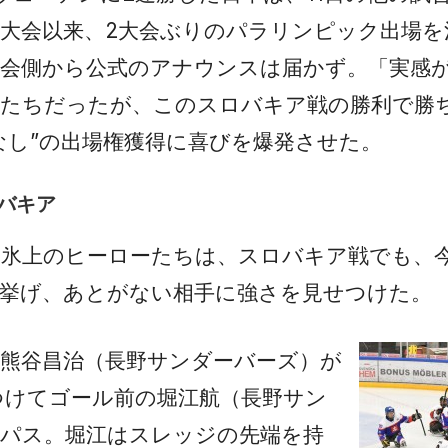
大会以来、2大会ぶりのパラリンピック出場を
大会側から公式のアナウンスは届かず。「実感
手たちだったが、このスロバキア戦の勝利で勝
なし”の出場権獲得に喜びを爆発させた。
ロバキア
た氷上のヒーローたちは、スロバキア戦でも、
を挙げ、あとがない相手に強さを見せつけた。
熊谷昌治（長野サンダーバーズ）が
つけてゴール前の堀江航（長野サン
にパス。堀江はスレッジの先端を持