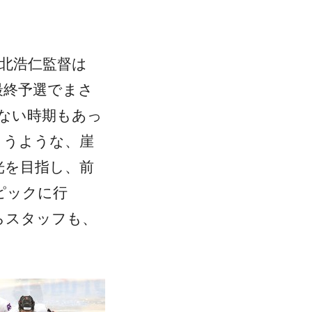
北浩仁監督は
最終予選でまさ
ない時期もあっ
ようような、崖
光を目指し、前
ピックに行
らスタッフも、