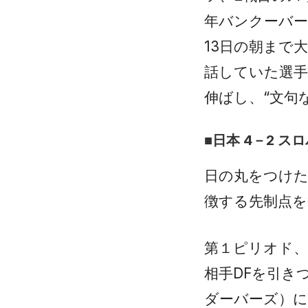
年バンクーバー
13日の朝まで
話していた選
伸ばし、“文句
■日本 4－2 ス
日の丸をつけ
徴する先制点
第１ピリオド、
相手DFを引き
ダーバーズ）