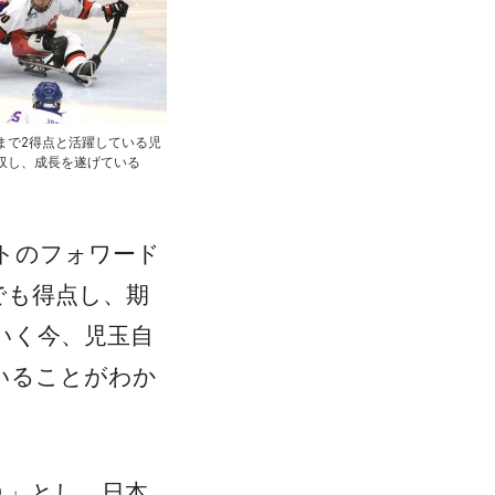
まで2得点と活躍している児
収し、成長を遂げている
トのフォワード
でも得点し、期
いく今、児玉自
いることがわか
９」とし、日本