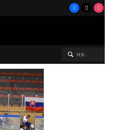
facebook
x
instagram
への切
「いいチー
検
索: