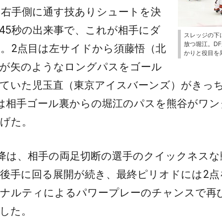
を右手側に通す技ありシュートを決
45秒の出来事で、これが相手にダ
スレッジの下
放つ堀江。D
。2点目は左サイドから須藤悟（北
かりと役目を
）が矢のようなロングパスをゴール
めていた児玉直（東京アイスバーンズ）がきっ
は相手ゴール裏からの堀江のパスを熊谷がワン
広げた。
降は、相手の両足切断の選手のクイックネスな
後手に回る展開が続き、最終ピリオドには2点
ペナルティによるパワープレーのチャンスで再
した。