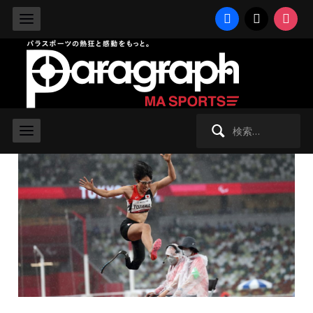
facebook
x
instag
2021/9/3 金曜日 -
2020東京パラリンピック
,
NEWS
,
陸上
【東京2020】女子走幅跳は5mの壁
に阻まれ、兎澤朋美４位、前川楓５位
検
索: