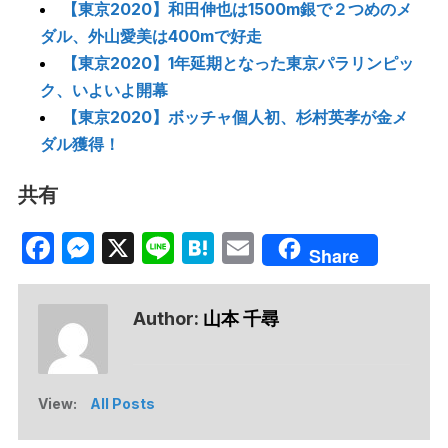
【東京2020】和田伸也は1500m銀で２つめのメ
ダル、外山愛美は400mで好走
【東京2020】1年延期となった東京パラリンピッ
ク、いよいよ開幕
【東京2020】ボッチャ個人初、杉村英孝が金メ
ダル獲得！
共有
Facebook
Messenger
X
Line
Hatena
Email
Share
Author:
山本 千尋
View:
All Posts