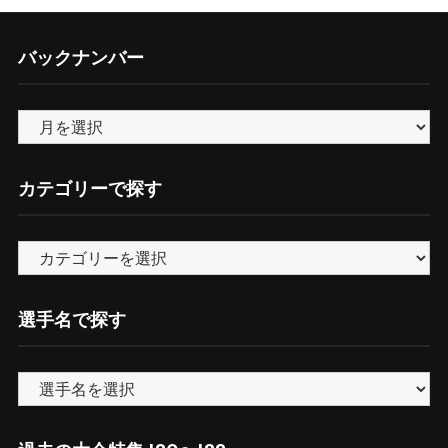
バックナンバー
バ
ッ
ク
カテゴリーで探す
ナ
ン
カ
バ
テ
ー
ゴ
選手名で探す
リ
ー
で
探
す