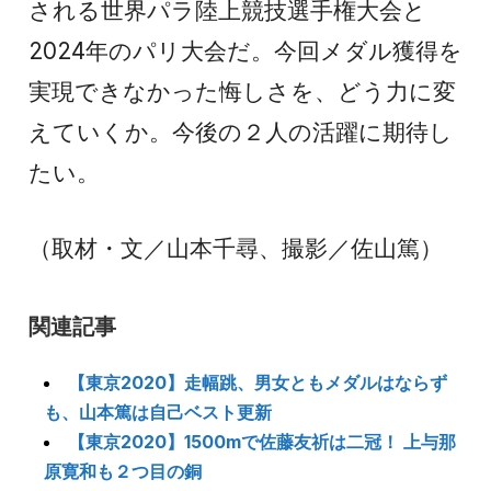
される世界パラ陸上競技選手権大会と
2024年のパリ大会だ。今回メダル獲得を
実現できなかった悔しさを、どう力に変
えていくか。今後の２人の活躍に期待し
たい。
（取材・文／山本千尋、撮影／佐山篤）
関連記事
【東京2020】走幅跳、男女ともメダルはならず
も、山本篤は自己ベスト更新
【東京2020】1500mで佐藤友祈は二冠！ 上与那
原寛和も２つ目の銅