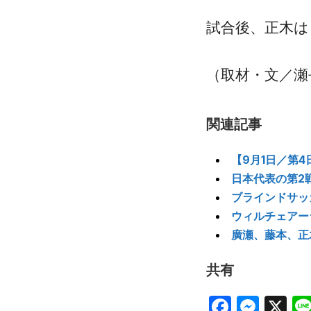
試合後、正木は
（取材・文／瀬
関連記事
【9月1日／第
日本代表の第2
ブラインドサッ
ウィルチェアー
廣瀬、藤本、正
共有
Facebo
Mes
X