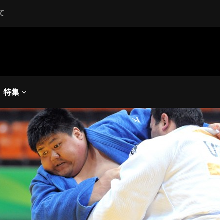
て
ンチョン2014アジアパラ競技大会
,
夏季競技
,
柔道
パラリンピックの柔道金メ
、敗れる
特集