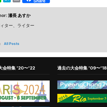
Share
hor:
瀬長 あすか
ィター、ライター
:
All Posts
会特集 '20〜'22
過去の大会特集 '09〜'18