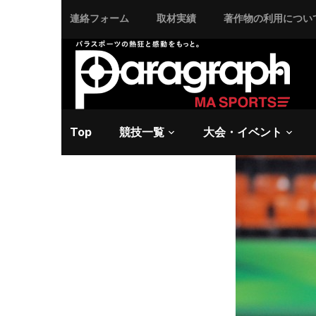
連絡フォーム
取材実績
著作物の利用につい
2014/10/22 水曜日 -
イ
ロンドン
正木健人
Top
競技一覧
大会・イベント