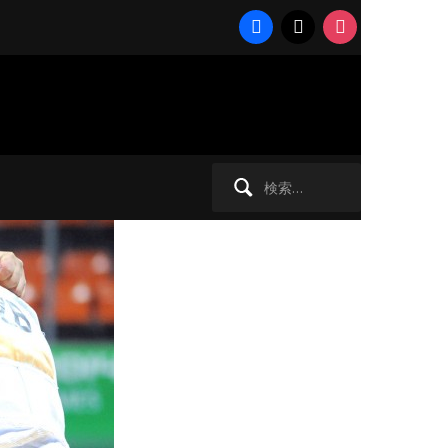
facebook
x
instagram
ダリスト
検
索: