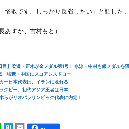
「惨敗です。しっかり反省したい」と話した
長あすか、吉村もと）
4日目】柔道・正木が金メダル第1号！ 水泳・中村も銀メダルを
戦、強豪・中国にスコアレスドロー
カー日本代表は、イランに敗れる
ラグビー、初代アジア王者は日本
木らがリオパラリンピック代表に内定！
ok
senger
Line
Hatena
Email