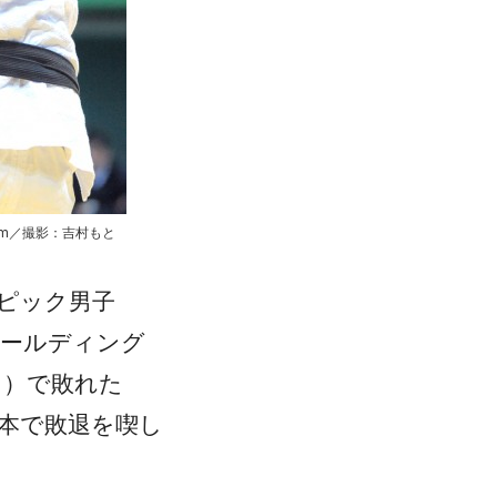
um／撮影：吉村もと
ピック男子
ホールディング
カ）で敗れた
一本で敗退を喫し