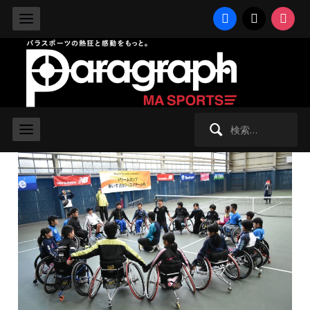
facebook
x
instag
2015/12/14 月曜日 -
夏季競技
,
車いすテニス
ひろげようテニスの輪！ 丸山コーチ
が、絆深めるジュニアのチーム戦を
初開催
検
索: