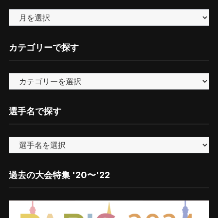
バ
ッ
ク
カテゴリーで探す
ナ
ン
カ
バ
テ
ー
ゴ
選手名で探す
リ
ー
で
探
す
過去の大会特集 '20〜'22