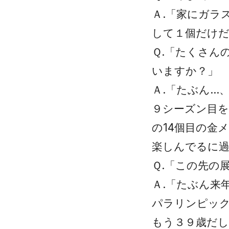
Ａ.「家にガラ
して１個だけ
Ｑ.「たくさん
いますか？」
Ａ.「たぶん…
９シーズン目を
の14個目の金
楽しんでるに
Ｑ.「この先の
Ａ.「たぶん来
パラリンピッ
もう３９歳だし