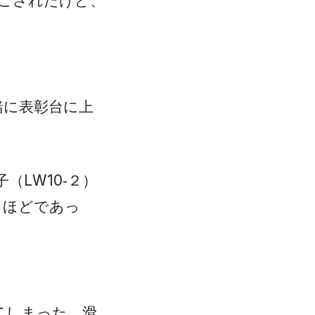
をこされたけど、
緒に表彰台に上
（LW10‐２）
るほどであっ
てしまった。滑