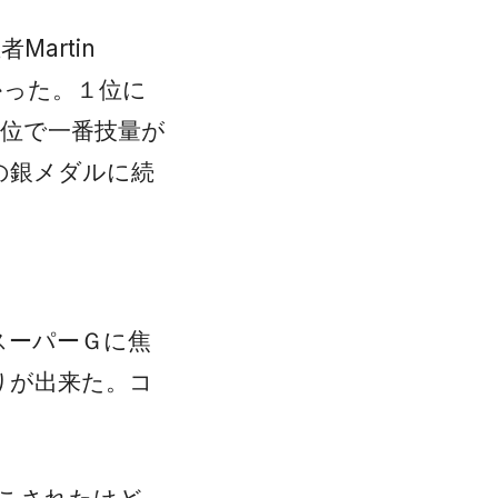
artin
なかった。１位に
は座位で一番技量が
の銀メダルに続
スーパーＧに焦
りが出来た。コ