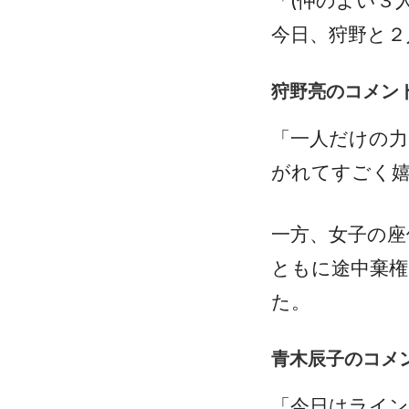
「(仲のよい３
今日、狩野と２
狩野亮のコメン
「一人だけの力
がれてすごく
一方、女子の座
ともに途中棄
た。
青木辰子のコメ
「今日はライ