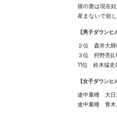
彼の妻は現在妊
産まないで欲
【男子ダウンヒ
２位 森井大輝(L
３位 狩野亮(LW
11位 鈴木猛史(L
【女子ダウンヒ
途中棄権 大日方邦
途中棄権 青木辰