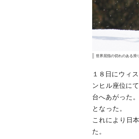
世界屈指の切れのある滑
１８日にウィ
ンヒル座位にて森
台へあがった
となった。
これにより日
た。