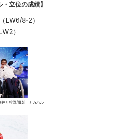
ル・立位の成績】
LW6/8-2）
LW2）
森井と狩野/撮影：ナカハル