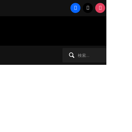
facebook
x
instagram
ウンヒル
検
索: