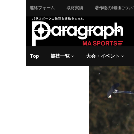
連絡フォーム
取材実績
著作物の利用につい
2010/3/19 金曜日 -
アル
【バンク
で森井が
Top
競技一覧
大会・イベント