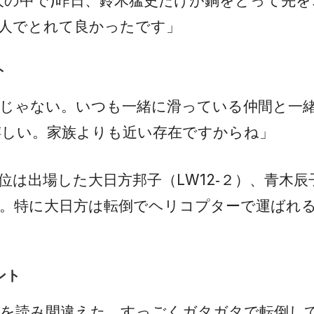
人の中で)昨日、鈴木猛史だけが銅をとって先
人でとれて良かったです」
ト
じゃない。いつも一緒に滑っている仲間と一
嬉しい。家族よりも近い存在ですからね」
位は出場した大日方邦子（LW12‐２）、青木辰子
権。特に大日方は転倒でヘリコプターで運ばれ
ント
ンを読み間違えた。すっごくガタガタで転倒し