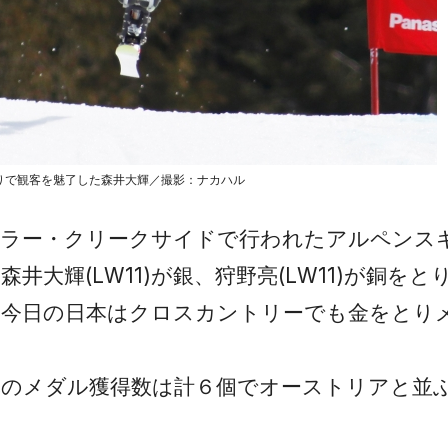
りで観客を魅了した森井大輝／撮影：ナカハル
スラー・クリークサイドで行われたアルペンス
井大輝(LW11)が銀、狩野亮(LW11)が銅を
。今日の日本はクロスカントリーでも金をとり
本のメダル獲得数は計６個でオーストリアと並