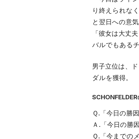
り終えられな
と翌日への意気
「彼女は大丈
バルでもある
男子立位は、ドイツ
ダルを獲得。
SCHONFELD
Ｑ.「今日の勝
Ａ.「今日の勝
Ｑ.「今までの