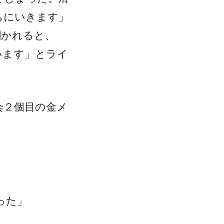
ちにいきます」
聞かれると、
います」とライ
今大会２個目の金メ
った」