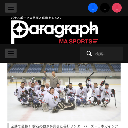
facebook
x
instag
2022/3/28 月曜日 -
パラアイスホッケー
30回目の日本一決定戦は長野サンダ
ーバーズが制す！
検
索:
全勝で優勝！ 盤石の強さを見せた長野サンダーバーズ＝日本ガイシア