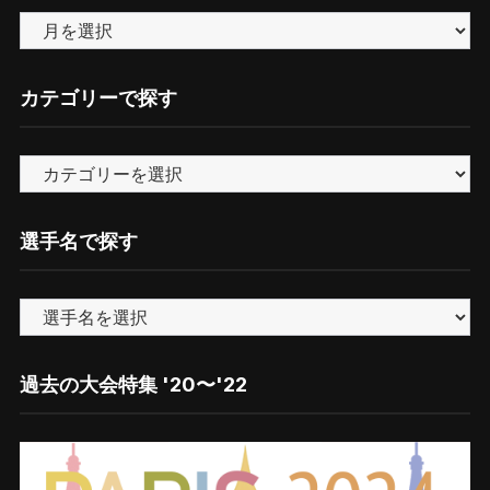
バ
ッ
ク
カテゴリーで探す
ナ
ン
カ
バ
テ
ー
ゴ
選手名で探す
リ
ー
で
探
す
過去の大会特集 '20〜'22