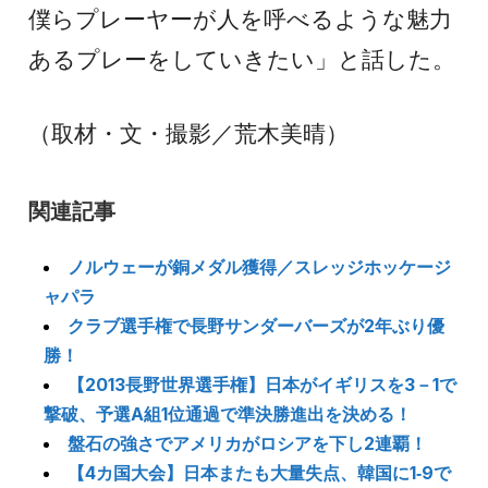
僕らプレーヤーが人を呼べるような魅力
あるプレーをしていきたい」と話した。
（取材・文・撮影／荒木美晴）
関連記事
ノルウェーが銅メダル獲得／スレッジホッケージ
ャパラ
クラブ選手権で長野サンダーバーズが2年ぶり優
勝！
【2013長野世界選手権】日本がイギリスを3－1で
撃破、予選A組1位通過で準決勝進出を決める！
盤石の強さでアメリカがロシアを下し2連覇！
【4カ国大会】日本またも大量失点、韓国に1‐9で