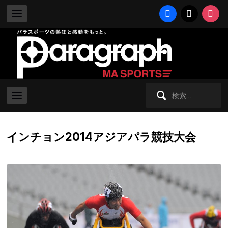
facebook
x
instag
検
索:
インチョン2014アジアパラ競技大会