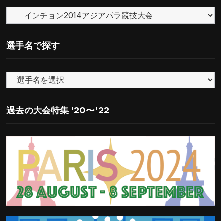
ン
カ
バ
テ
ー
ゴ
選手名で探す
リ
ー
で
探
す
過去の大会特集 '20〜'22