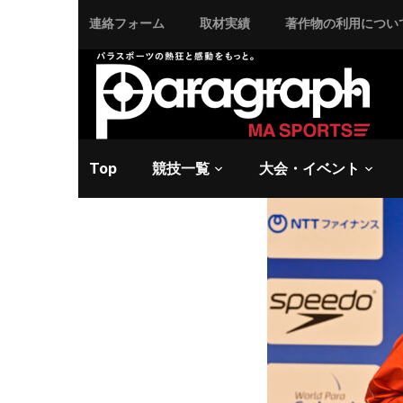
連絡フォーム
取材実績
著作物の利用につい
2026/5/30 土曜日 -
水
【WS2
Top
競技一覧
大会・イベント