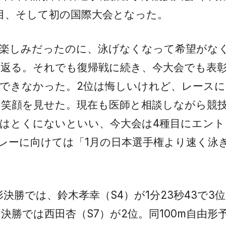
目、そして初の国際大会となった。
が楽しみだったのに、泳げなくなって希望がな
返る。それでも復帰戦に続き、今大会でも表
できなかった。2位は悔しいけれど、レース
と笑顔を見せた。現在も医師と相談しながら競
はとくにないといい、今大会は4種目にエント
ドレーに向けては「1月の日本選手権より速く泳
形決勝では、鈴木孝幸（S4）が1分23秒43で3
イ決勝では西田杏（S7）が2位。同100m自由形