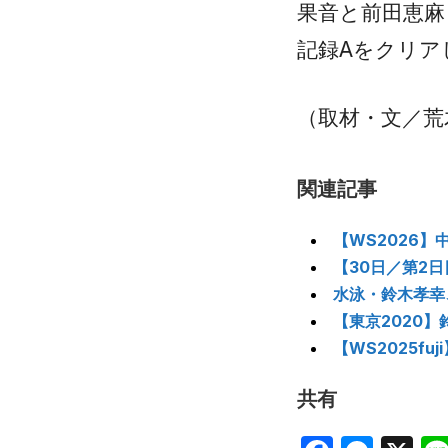
果音と前田恵麻
記録Aをクリア
（取材・文／荒木
関連記事
【WS2026
【30日／第2
水泳・鈴木孝幸
【東京2020】
【WS2025f
共有