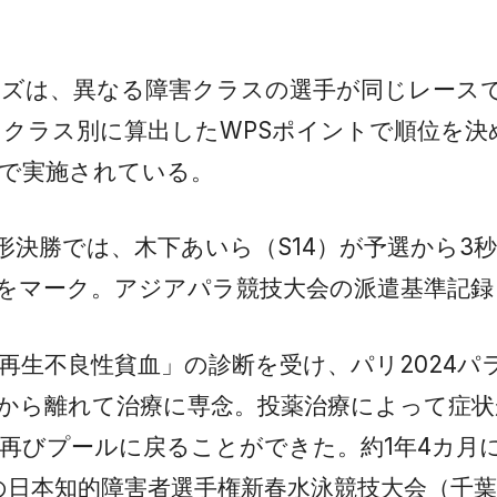
ーズは、異なる障害クラスの選手が同じレース
クラス別に算出したWPSポイントで順位を決
で実施されている。
由形決勝では、木下あいら（S14）が予選から3
79をマーク。アジアパラ競技大会の派遣基準記
再生不良性貧血」の診断を受け、パリ2024パ
技から離れて治療に専念。投薬治療によって症
再びプールに戻ることができた。約1年4カ月
の日本知的障害者選手権新春水泳競技大会（千