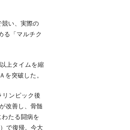
で競い、実際の
める「マルチク
秒以上タイムを縮
録Ａを突破した。
ラリンピック後
状が改善し、骨髄
にわたる闘病を
葉）で復帰。今大