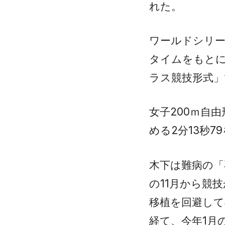
れた。
ワールドシリ
タイムをもとに
ラス競技形式」
女子200ｍ自
める2分13秒
木下は難病の「
の11月から競
移植を回避して
経て、今年1月