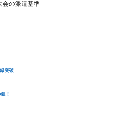
大会の派遣基準
記録突破
の銀！