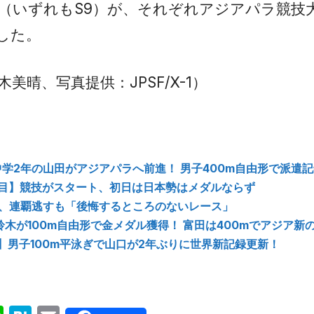
（いずれもS9）が、それぞれアジアパラ競技
した。
美晴、写真提供：JPSF/X-1）
】中学2年の山田がアジアパラへ前進！ 男子400m自由形で派遣
日目】競技がスタート、初日は日本勢はメダルならず
、連覇逃すも「後悔するところのないレース」
鈴木が100m自由形で金メダル獲得！ 富田は400mでアジア新
uji】男子100m平泳ぎで山口が2年ぶりに世界新記録更新！