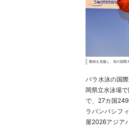
難病を克服し、初の国際大
パラ水泳の国際
岡県立水泳場で
で、27カ国2
ラパンパシフィ
屋2026アジ