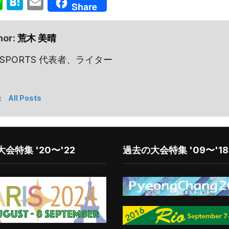
ok
senger
Line
Hatena
Email
Share
hor:
荒木 美晴
 SPORTS 代表者、ライター
:
All Posts
会特集 '20〜'22
過去の大会特集 '09〜'18