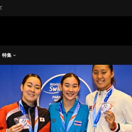
て
泳
026】木下あいらが国際大
特集