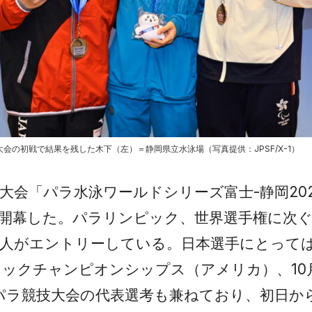
会の初戦で結果を残した木下（左）＝静岡県立水泳場（写真提供：JPSF/X-1）
大会「パラ水泳ワールドシリーズ富士-静岡202
開幕した。パラリンピック、世界選手権に次
49人がエントリーしている。日本選手にとって
ックチャンピオンシップス（アメリカ）、10
アパラ競技大会の代表選考も兼ねており、初日か