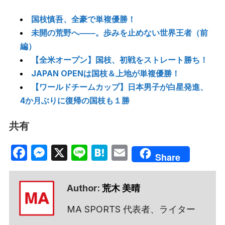
国枝慎吾、全豪で単複優勝！
未開の荒野へ――。歩みを止めない世界王者（前
編）
【全米オープン】国枝、初戦をストレート勝ち！
JAPAN OPENは国枝＆上地が単複優勝！
【ワールドチームカップ】日本男子が白星発進、
4か月ぶりに復帰の国枝も１勝
共有
Facebook
Messenger
X
Line
Hatena
Email
Share
Author:
荒木 美晴
MA SPORTS 代表者、ライター