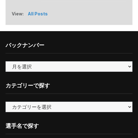
View:
All Posts
バックナンバー
バ
ッ
ク
カテゴリーで探す
ナ
ン
カ
バ
テ
ー
ゴ
選手名で探す
リ