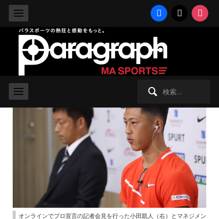
facebook
x
instag
2022/4/29 金曜日 -
車いすテニス
車いすテニス15歳の小田凱人がプロ
宣言
検
索:
オンラインでプロ宣言の記者会見を行った小田凱人（右）とマネジメン