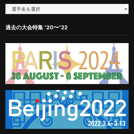
ー
で
探
す
過去の大会特集 '20〜'22