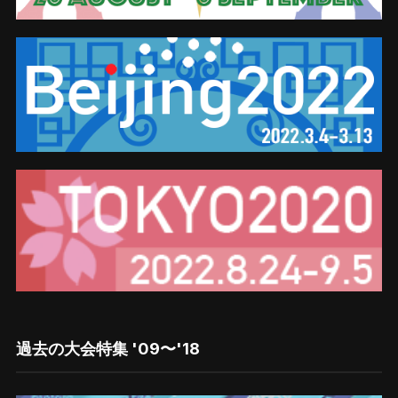
過去の大会特集 '09〜'18