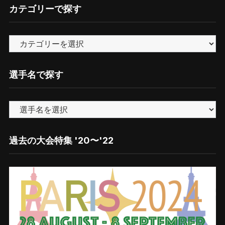
ク
カテゴリーで探す
ナ
ン
カ
バ
テ
ー
ゴ
選手名で探す
リ
ー
で
探
す
過去の大会特集 '20〜'22