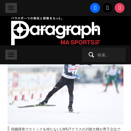
facebook
x
instag
2019/3/16 土曜日 -
クロスカントリー
,
バイアスロン
【パラノルディックW杯】18歳・川
除が今季2勝目！
検
索:
両腕障害でストックを持たないLW5/7クラスの川除大輝が男子立位で