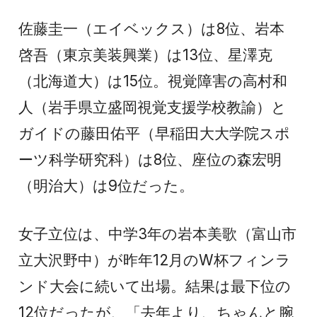
佐藤圭一（エイベックス）は8位、岩本
啓吾（東京美装興業）は13位、星澤克
（北海道大）は15位。視覚障害の高村和
人（岩手県立盛岡視覚支援学校教諭）と
ガイドの藤田佑平（早稲田大大学院スポ
ーツ科学研究科）は8位、座位の森宏明
（明治大）は9位だった。
女子立位は、中学3年の岩本美歌（富山市
立大沢野中）が昨年12月のW杯フィンラ
ンド大会に続いて出場。結果は最下位の
12位だったが、「去年より、ちゃんと腕