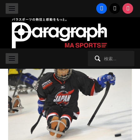
facebook
x
instag
2013/10/27 日曜日 -
アイススレッジホッケー
,
パラアイスホッケ
ー
,
冬季競技
,
逆襲ソチ2014
【最終予選】日本はスウェーデンに
敗れて1勝4敗、5位で大会を終える
検
索: