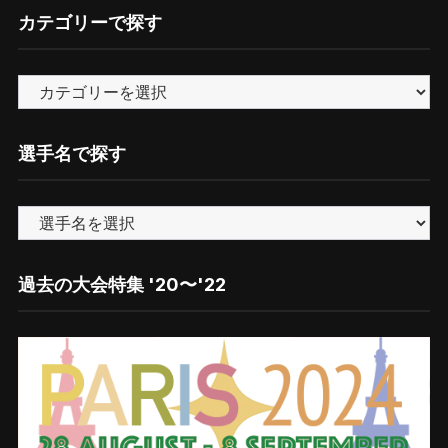
ク
カテゴリーで探す
ナ
ン
カ
バ
テ
ー
ゴ
選手名で探す
リ
ー
で
探
す
過去の大会特集 '20〜'22