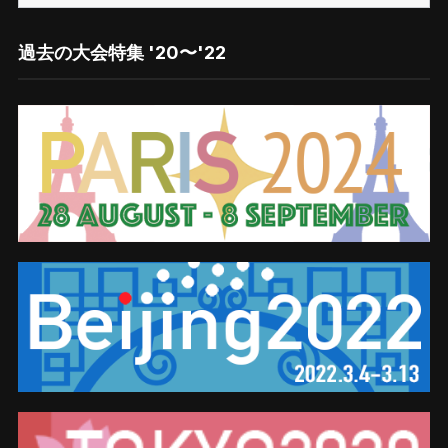
探
す
過去の大会特集 '20〜'22