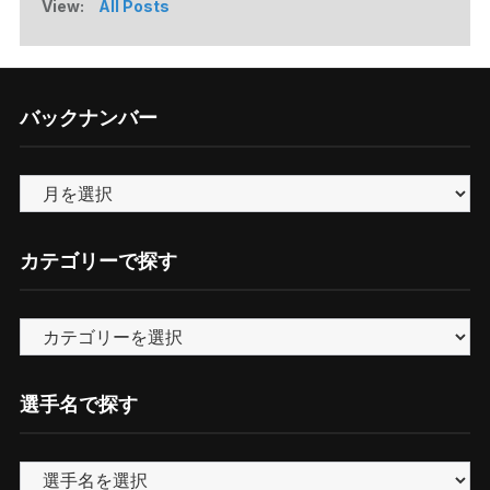
View:
All Posts
バックナンバー
バ
ッ
ク
カテゴリーで探す
ナ
ン
カ
バ
テ
ー
ゴ
選手名で探す
リ
ー
で