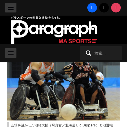
facebook
x
instag
2014/12/20 土曜日 -
ウィルチェアーラグビー
,
夏季競技
ウィルチェアーラグビー日本選手
権、4強出そろう
検
索:
会場を沸かせた池崎大輔（写真右／北海道 Big Dippers）と池透暢