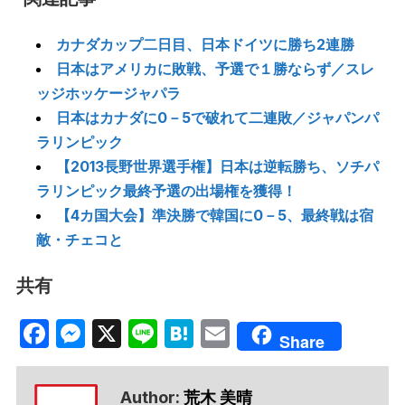
カナダカップ二日目、日本ドイツに勝ち2連勝
日本はアメリカに敗戦、予選で１勝ならず／スレ
ッジホッケージャパラ
日本はカナダに0－5で破れて二連敗／ジャパンパ
ラリンピック
【2013長野世界選手権】日本は逆転勝ち、ソチパ
ラリンピック最終予選の出場権を獲得！
【4カ国大会】準決勝で韓国に0－5、最終戦は宿
敵・チェコと
共有
Facebook
Messenger
X
Line
Hatena
Email
Share
Author:
荒木 美晴