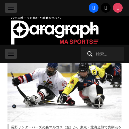
facebook
x
instag
2019/12/9 月曜日 -
パラアイスホッケー
長野サンダーバーズが全勝優勝！ 9月
発足の東海も連合チームで出場
検
索:
長野サンダーバーズの森マルコス（左）が、東京・北海道戦で先制点を