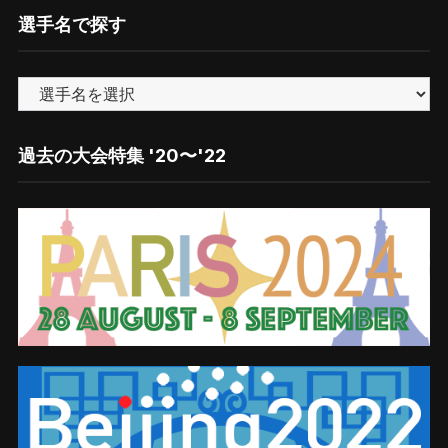
ゴ
選手名で探す
リ
ー
で
探
す
過去の大会特集 '20〜'22