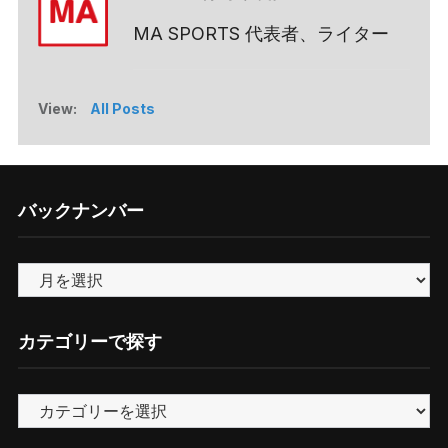
MA SPORTS 代表者、ライター
View:
All Posts
バックナンバー
バ
ッ
ク
カテゴリーで探す
ナ
ン
カ
バ
テ
ー