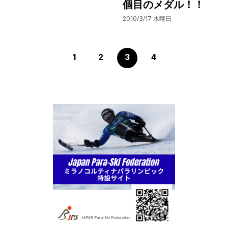
個目のメダル！！
2010/3/17 水曜日
1
2
3
4