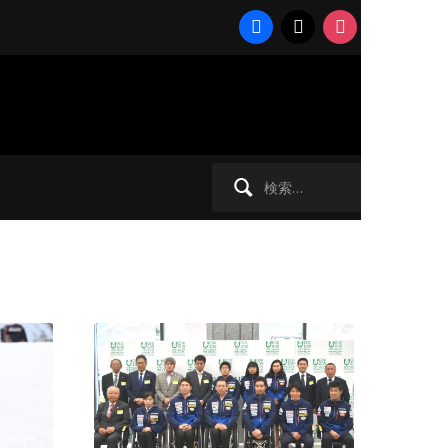
facebook
x
instagram
検
索: