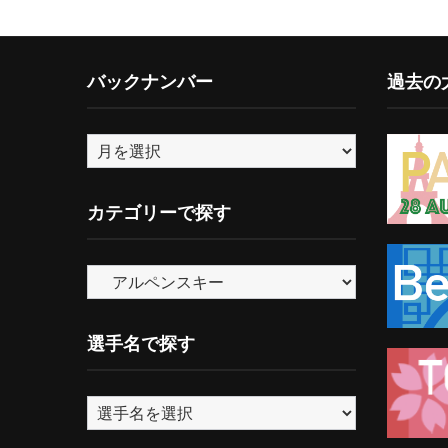
バックナンバー
過去の大
バ
ッ
ク
カテゴリーで探す
ナ
ン
カ
バ
テ
ー
ゴ
選手名で探す
リ
ー
で
探