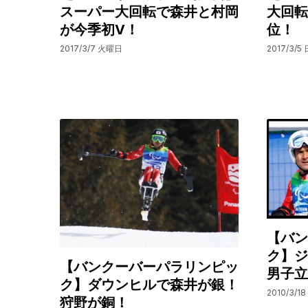
スーパー大回転で森井と村岡
大回転
が今季初V！
位！
2017/3/7 火曜日
2017/3/5
【バン
ク】ジ
【バンクーバーパラリンピッ
男子立
ク】ダウンヒルで森井が銀！
2010/3/1
狩野が銅！