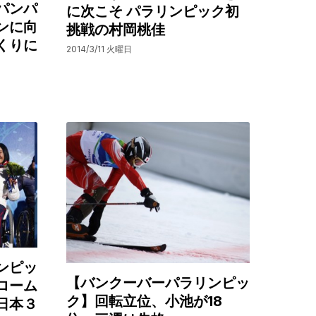
パンパ
に次こそ パラリンピック初
ンに向
挑戦の村岡桃佳
くりに
2014/3/11 火曜日
ンピッ
【バンクーバーパラリンピッ
ローム
ク】回転立位、小池が18
日本３