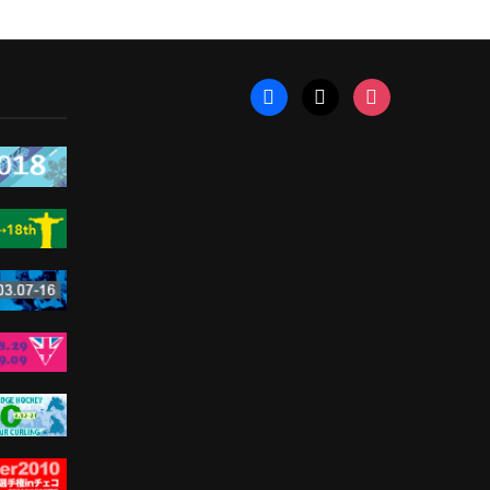
facebook
x
instagram