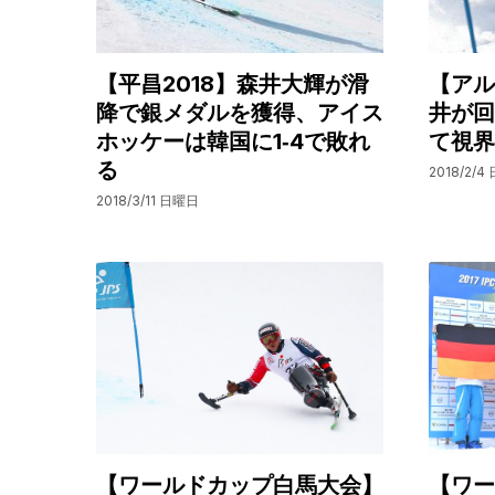
【平昌2018】森井大輝が滑
【アル
降で銀メダルを獲得、アイス
井が回
ホッケーは韓国に1‐4で敗れ
て視界
る
2018/2/4
2018/3/11 日曜日
【ワールドカップ白馬大会】
【ワー