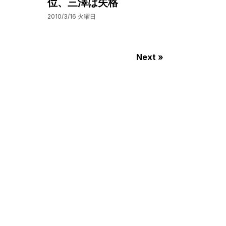
位、三澤は失格
2010/3/16 火曜日
Next »