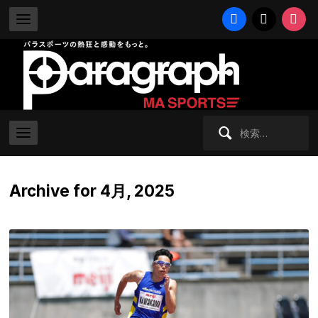
facebook
x
instag
検
索:
Archive for 4月, 2025