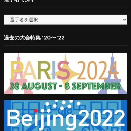
リ
ー
で
探
す
過去の大会特集 '20〜'22