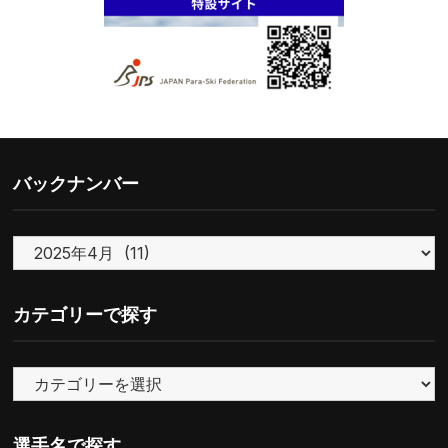
バックナンバー
バ
ッ
ク
カテゴリーで探す
ナ
ン
カ
バ
テ
ー
ゴ
選手名で探す