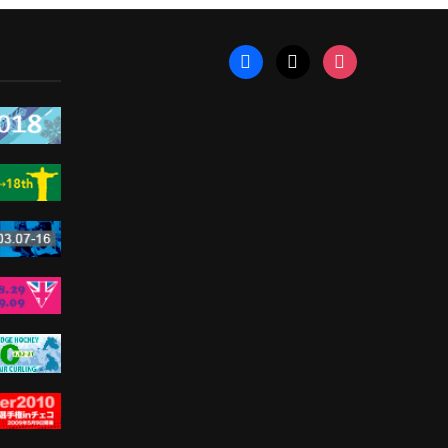
facebook
x
instagram