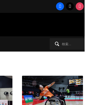
facebook
x
instagram
検
索: