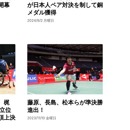
開幕
が日本人ペア対決を制して銅
メダル獲得
2024/9/2 月曜日
、梶
藤原、長島、松本らが準決勝
 立位
進出！
頂上決
2023/11/10 金曜日