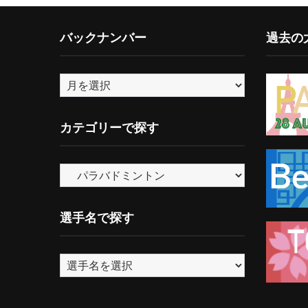
バックナンバー
過去の大
バ
ッ
ク
カテゴリーで探す
ナ
ン
カ
バ
テ
ー
ゴ
選手名で探す
リ
ー
で
探
す