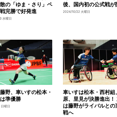
散の「ゆま・さり」ペ
後、国内初の公式戦が
戦完勝で好発進
2024/10/22 火曜日
23 水曜日
藤野、車いすの松本・
車いすは松本・西村組
は準優勝
原、里見が決勝進出！
は藤野がライバルとの
12 日曜日
戦へ