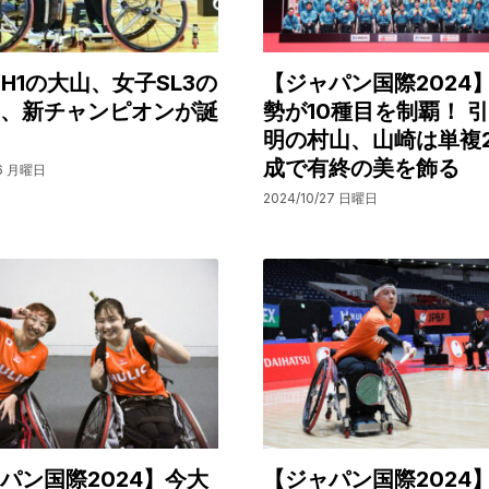
H1の大山、女子SL3の
【ジャパン国際2024
、新チャンピオンが誕
勢が10種目を制覇！ 
明の村山、山崎は単複
成で有終の美を飾る
16 月曜日
2024/10/27 日曜日
パン国際2024】今大
【ジャパン国際2024