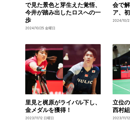
で見た景色と芽生えた覚悟、
会で解
今井が踏み出したロスへの一
ア、初
歩
2024/10/
2024/10/25 金曜日
里見と梶原がライバル下し、
立位の
金メダルを獲得！
西村組
2023/11/12 日曜日
2023/11/