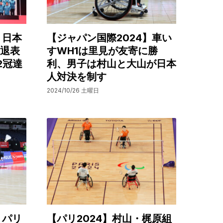
】日本
【ジャパン国際2024】車い
引退表
すWH1は里見が友寄に勝
2冠達
利、男子は村山と大山が日本
人対決を制す
2024/10/26 土曜日
】パリ
【パリ2024】村山・梶原組